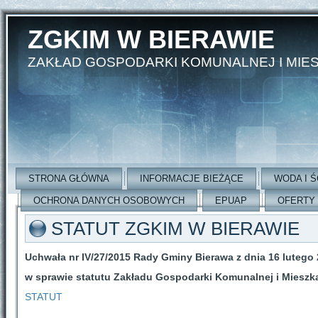
ZGKIM W BIERAWIE
ZAKŁAD GOSPODARKI KOMUNALNEJ I MIE
STRONA GŁÓWNA
INFORMACJE BIEŻĄCE
WODA I Ś
OCHRONA DANYCH OSOBOWYCH
EPUAP
OFERTY
STATUT ZGKIM W BIERAWIE
Uchwała nr IV/27/2015 Rady Gminy Bierawa z dnia 16 lutego 2
w sprawie statutu Zakładu Gospodarki Komunalnej i Mieszk
STATUT