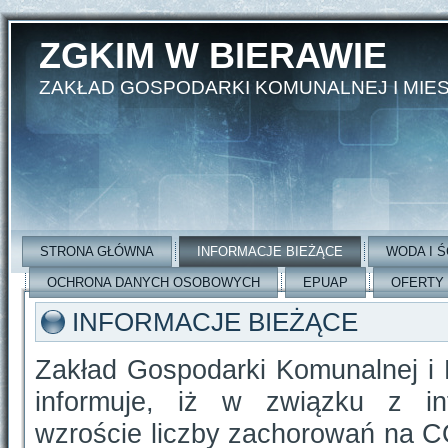
ZGKIM W BIERAWIE
ZAKŁAD GOSPODARKI KOMUNALNEJ I MIE
STRONA GŁÓWNA
INFORMACJE BIEŻĄCE
WODA I Ś
OCHRONA DANYCH OSOBOWYCH
EPUAP
OFERTY
INFORMACJE BIEŻĄCE
Zakład Gospodarki Komunalnej i 
informuje, iż w związku z i
wzroście liczby zachorowań na C